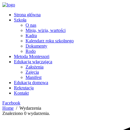
Strona główna
Szkoła
O nas
Misja, wizja, wartości
Kadra
Kalendarz roku szkolnego
Dokumenty
Rodo
Metoda Montessori
Edukacja włączająca
Założenia
Zajęcia
Manifest
Edukacja domowa
Rekrutacja
Kontakt
Facebook
Home
Wydarzenia
Znaleziono 0 wydarzenia.